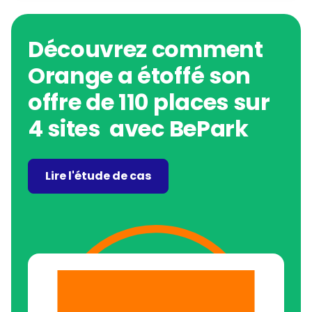
Découvrez comment
Orange a étoffé son
offre de 110 places sur
4 sites avec BePark
Lire l'étude de cas