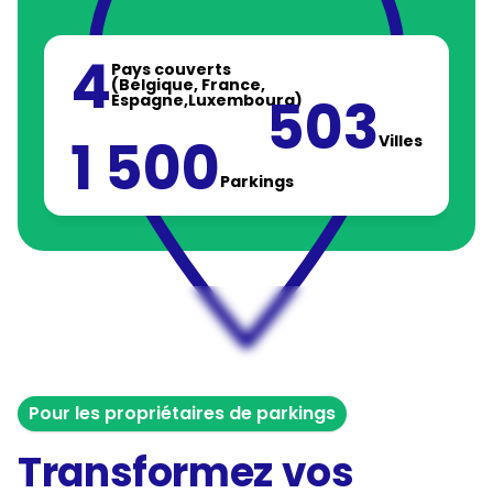
4
Pays couverts
(Belgique, France,
503
Espagne,Luxembourg)
1 500
Villes
Parkings
Pour les propriétaires de parkings
Transformez vos